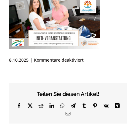
für
8.10.2025
|
Kommentare deaktiviert
Info
Veranstaltung
Rockenberg
Teilen Sie diesen Artikel!
Facebook
X
Reddit
LinkedIn
WhatsApp
Telegram
Tumblr
Pinterest
Vk
Xing
Email