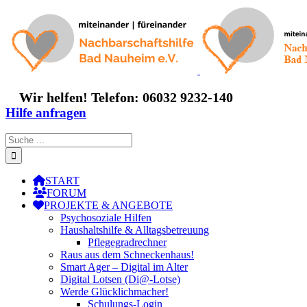
Zum
Inhalt
springen
Wir helfen! Telefon: 06032 9232-140
Hilfe anfragen
Suche
nach:
START
FORUM
PROJEKTE & ANGEBOTE
Psychosoziale Hilfen
Haushaltshilfe & Alltagsbetreuung
Pflegegradrechner
Raus aus dem Schneckenhaus!
Smart Ager – Digital im Alter
Digital Lotsen (Di@-Lotse)
Werde Glücklichmacher!
Schulungs-Login