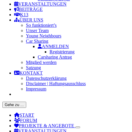
VERANSTALTUNGEN
BEITRÄGE
K13
ÜBER UNS
So funktioniert’s
Unser Team
Young Neighbours
Car Sharing
ANMELDEN
Registrierung
Carsharing Antrag
Mitglied werden
Satzung
KONTAKT
Datenschutzerklärung
Disclaimer | Haftungsausschluss
Impressum
Gehe zu ...
START
FORUM
PROJEKTE & ANGEBOTE
VERANSTALTUNGEN