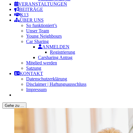
VERANSTALTUNGEN
BEITRÄGE
K13
ÜBER UNS
So funktioniert’s
Unser Team
Young Neighbours
Car Sharing
ANMELDEN
Registrierung
Carsharing Antrag
Mitglied werden
Satzung
KONTAKT
Datenschutzerklärung
Disclaimer | Haftungsausschluss
Impressum
Gehe zu ...