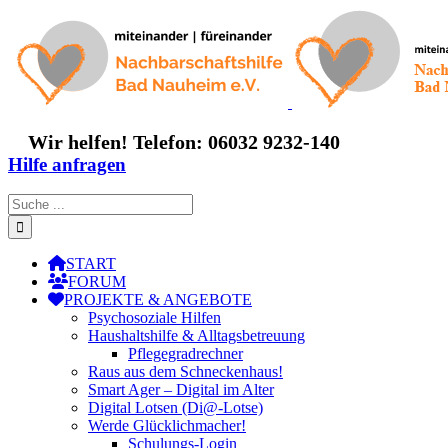
Zum
Inhalt
springen
Wir helfen! Telefon: 06032 9232-140
Hilfe anfragen
Suche
nach:
START
FORUM
PROJEKTE & ANGEBOTE
Psychosoziale Hilfen
Haushaltshilfe & Alltagsbetreuung
Pflegegradrechner
Raus aus dem Schneckenhaus!
Smart Ager – Digital im Alter
Digital Lotsen (Di@-Lotse)
Werde Glücklichmacher!
Schulungs-Login