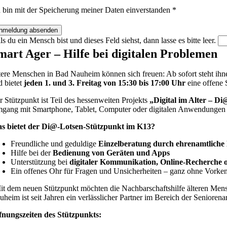
h bin mit der Speicherung meiner Daten einverstanden
*
ls du ein Mensch bist und dieses Feld siehst, dann lasse es bitte leer.
mart Ager – Hilfe bei digitalen Problemen
tere Menschen in Bad Nauheim können sich freuen: Ab sofort steht ihn
d bietet
jeden 1. und 3. Freitag von 15:30 bis 17:00 Uhr
eine offene 
r Stützpunkt ist Teil des hessenweiten Projekts
„Digital im Alter – D
gang mit Smartphone, Tablet, Computer oder digitalen Anwendungen 
s bietet der Di@-Lotsen-Stützpunkt im K13?
Freundliche und geduldige
Einzelberatung durch ehrenamtliche
Hilfe bei der
Bedienung von Geräten und Apps
Unterstützung bei
digitaler Kommunikation, Online-Recherche o
Ein offenes Ohr für Fragen und Unsicherheiten – ganz ohne Vorken
it dem neuen Stützpunkt möchten die Nachbarschaftshilfe älteren Men
uheim ist seit Jahren ein verlässlicher Partner im Bereich der Seniore
fnungszeiten des Stützpunkts: