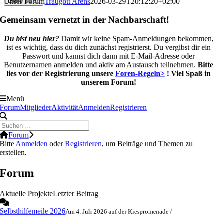
Unser Forum
Traugott Arens
2026-03-29T20:12:20+02:00
Gehe zu ...
Gemeinsam vernetzt in der Nachbarschaft!
Du bist neu hier?
Damit wir keine Spam-Anmeldungen bekommen,
ist es wichtig, dass du dich zunächst registrierst. Du vergibst dir ein
Passwort und kannst dich dann mit E-Mail-Adresse oder
Benutzernamen anmelden und aktiv am Austausch teilnehmen.
Bitte
lies vor der Registrierung unsere
Foren-Regeln>
!
Viel Spaß in
unserem Forum!
Menü
Forum-
Forum
Mitglieder
Aktivität
Anmelden
Registrieren
Navigation
Forum-
Forum
Breadcrumbs
Bitte
Anmelden
oder
Registrieren
, um Beiträge und Themen zu
-
erstellen.
Du
bist
Forum
hier:
Aktuelle Projekte
Letzter Beitrag
Selbsthilfemeile 2026
Am 4. Juli 2026 auf der Kiespromenade /