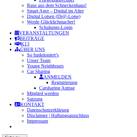
Raus aus dem Schneckenhaus!
Smart Ager – Digital im Alter
Digital Lotsen (Di@-Lotse)
Werde Glücklichmacher!
Schulungs-Login
VERANSTALTUNGEN
BEITRÄGE
K13
ÜBER UNS
So funktioniert’s
Unser Team
Young Neighbours
Car Sharing
ANMELDEN
Registrierung
Carsharing Antrag
Mitglied werden
Satzung
KONTAKT
Datenschutzerklärung
Disclaimer | Haftungsausschluss
Impressum