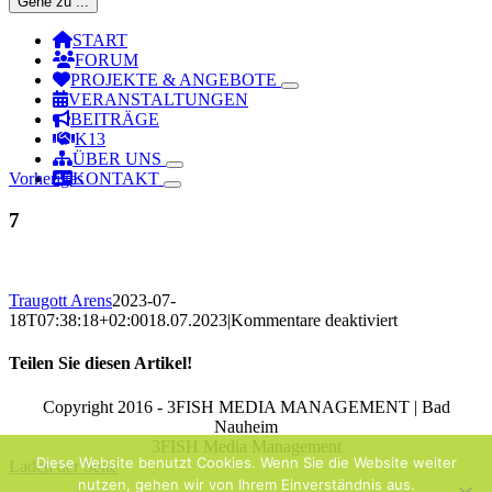
Gehe zu ...
START
FORUM
PROJEKTE & ANGEBOTE
VERANSTALTUNGEN
BEITRÄGE
K13
ÜBER UNS
Vorheriges
KONTAKT
7
Traugott Arens
2023-07-
für
18T07:38:18+02:00
18.07.2023
|
Kommentare deaktiviert
7
Teilen Sie diesen Artikel!
Facebook
X
Reddit
LinkedIn
WhatsApp
Telegram
Tumblr
Pinterest
Vk
Xing
Email
Copyright 2016 - 3FISH MEDIA MANAGEMENT | Bad
Nauheim
3FISH Media Management
Diese Website benutzt Cookies. Wenn Sie die Website weiter
Laden der Seite
nutzen, gehen wir von Ihrem Einverständnis aus.