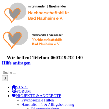
Zum
Inhalt
springen
Wir helfen! Telefon: 06032 9232-140
Hilfe anfragen
Suche
nach:
START
FORUM
PROJEKTE & ANGEBOTE
Psychosoziale Hilfen
Haushaltshilfe & Alltagsbetreuung
Pflegegradrechner