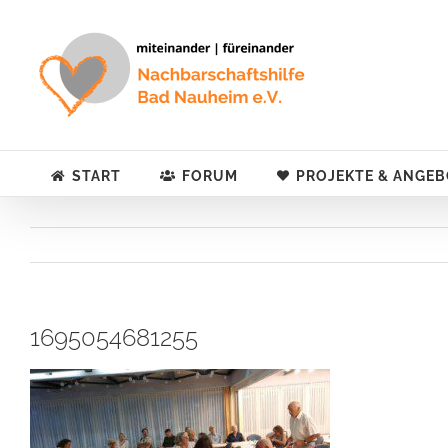
Zum
Inhalt
springen
START
FORUM
PROJEKTE & ANGEB
1695054681255