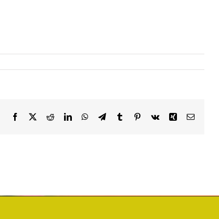
Facebook
X
Reddit
LinkedIn
WhatsApp
Telegram
Tumblr
Pinterest
Vk
Xing
Email