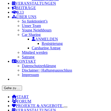
VERANSTALTUNGEN
BEITRÄGE
K13
ÜBER UNS
So funktioniert’s
Unser Team
Young Neighbours
Car Sharing
ANMELDEN
Registrierung
Carsharing Antrag
Mitglied werden
Satzung
KONTAKT
Datenschutzerklärung
Disclaimer | Haftungsausschluss
Impressum
Gehe zu ...
START
FORUM
PROJEKTE & ANGEBOTE
VERANSTALTUNGEN