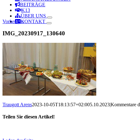
BEITRÄGE
K13
ÜBER UNS
Vorheriges
KONTAKT
IMG_20230917_130640
Traugott Arens
2023-10-05T18:13:57+02:00
5.10.2023
|
Kommentare de
Teilen Sie diesen Artikel!
Facebook
X
Reddit
LinkedIn
WhatsApp
Telegram
Tumblr
Pinterest
Vk
Xing
Email