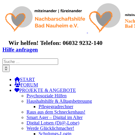
Zum
Inhalt
springen
Wir helfen! Telefon: 06032 9232-140
Hilfe anfragen
Suche
nach:
START
FORUM
PROJEKTE & ANGEBOTE
Psychosoziale Hilfen
Haushaltshilfe & Alltagsbetreuung
Pflegegradrechner
Raus aus dem Schneckenhaus!
Smart Ager – Digital im Alter
Digital Lotsen (Di@-Lotse)
Werde Glücklichmacher!
Schulungs-Login