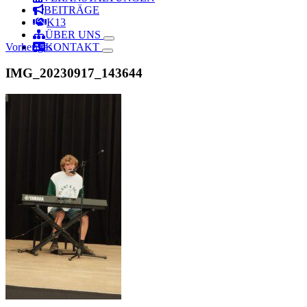
BEITRÄGE
K13
ÜBER UNS
Vorheriges
KONTAKT
IMG_20230917_143644