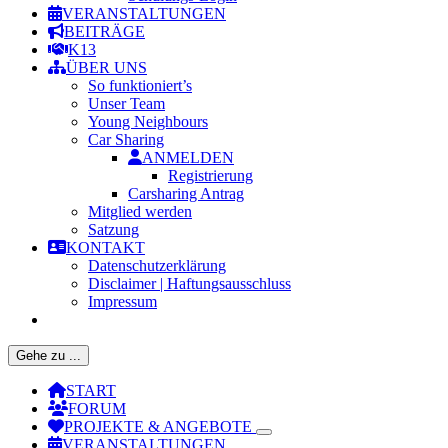
VERANSTALTUNGEN
BEITRÄGE
K13
ÜBER UNS
So funktioniert’s
Unser Team
Young Neighbours
Car Sharing
ANMELDEN
Registrierung
Carsharing Antrag
Mitglied werden
Satzung
KONTAKT
Datenschutzerklärung
Disclaimer | Haftungsausschluss
Impressum
Gehe zu ...
START
FORUM
PROJEKTE & ANGEBOTE
VERANSTALTUNGEN