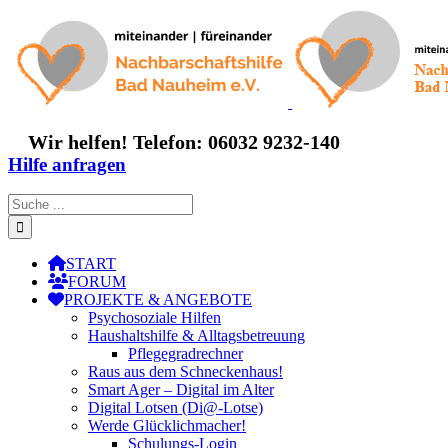
Zum
Inhalt
springen
Wir helfen! Telefon: 06032 9232-140
Hilfe anfragen
Suche
nach:
START
FORUM
PROJEKTE & ANGEBOTE
Psychosoziale Hilfen
Haushaltshilfe & Alltagsbetreuung
Pflegegradrechner
Raus aus dem Schneckenhaus!
Smart Ager – Digital im Alter
Digital Lotsen (Di@-Lotse)
Werde Glücklichmacher!
Schulungs-Login