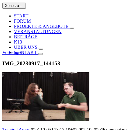
Gehe zu ...
START
FORUM
PROJEKTE & ANGEBOTE
VERANSTALTUNGEN
BEITRÄGE
K13
ÜBER UNS
Vorheriges
KONTAKT
IMG_20230917_144153
Traugott Arens
2023-10-05T18:17:19+02:00
5.10.2023
|
Kommentare