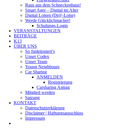
Raus aus dem Schneckenhaus!
Smart Ager – Digital im Alter
Digital Lotsen (Di@-Lotse)
Werde Glücklichmacher!
Schulungs-Login
VERANSTALTUNGEN
BEITRÄGE
K13
ÜBER UNS
So funktioniert’s
Unser Codex
Unser Team
Young Neighbours
Car Sharing
ANMELDEN
Registrierung
Carsharing Antrag
Mitglied werden
Satzung
KONTAKT
Datenschutzerklärung
Disclaimer | Haftungsausschluss
Impressum