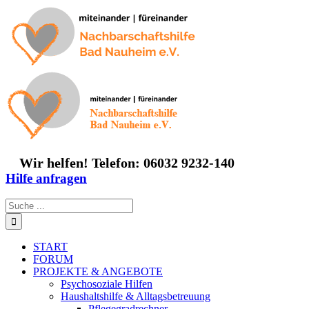
Zum
Inhalt
springen
Wir helfen! Telefon: 06032 9232-140
Hilfe anfragen
Suche
nach:
START
FORUM
PROJEKTE & ANGEBOTE
Psychosoziale Hilfen
Haushaltshilfe & Alltagsbetreuung
Pflegegradrechner