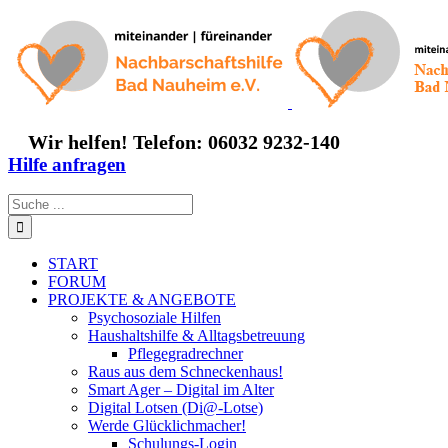
Zum
Inhalt
springen
Wir helfen! Telefon: 06032 9232-140
Hilfe anfragen
Suche
nach:
START
FORUM
PROJEKTE & ANGEBOTE
Psychosoziale Hilfen
Haushaltshilfe & Alltagsbetreuung
Pflegegradrechner
Raus aus dem Schneckenhaus!
Smart Ager – Digital im Alter
Digital Lotsen (Di@-Lotse)
Werde Glücklichmacher!
Schulungs-Login