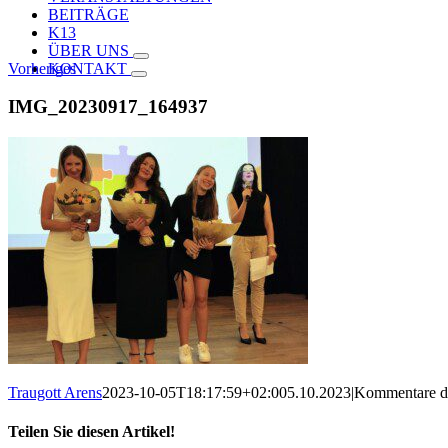
BEITRÄGE
K13
ÜBER UNS
Vorheriges
KONTAKT
IMG_20230917_164937
Traugott Arens
2023-10-05T18:17:59+02:00
5.10.2023
|
Kommentare de
Teilen Sie diesen Artikel!