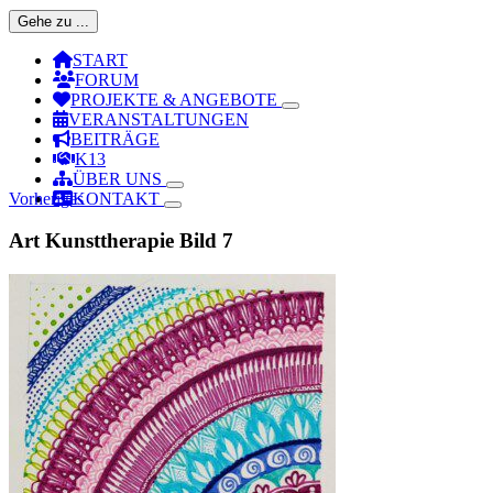
Gehe zu ...
START
FORUM
PROJEKTE & ANGEBOTE
VERANSTALTUNGEN
BEITRÄGE
K13
ÜBER UNS
Vorheriges
KONTAKT
Art Kunsttherapie Bild 7