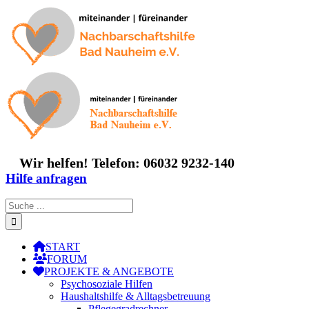
Zum
Inhalt
springen
Wir helfen! Telefon: 06032 9232-140
Hilfe anfragen
Suche
nach:
START
FORUM
PROJEKTE & ANGEBOTE
Psychosoziale Hilfen
Haushaltshilfe & Alltagsbetreuung
Pflegegradrechner