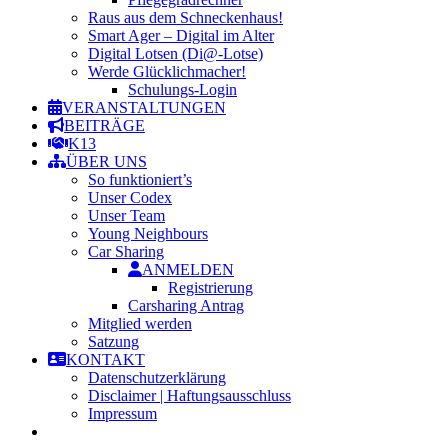
Raus aus dem Schneckenhaus!
Smart Ager – Digital im Alter
Digital Lotsen (Di@-Lotse)
Werde Glücklichmacher!
Schulungs-Login
VERANSTALTUNGEN
BEITRÄGE
K13
ÜBER UNS
So funktioniert’s
Unser Codex
Unser Team
Young Neighbours
Car Sharing
ANMELDEN
Registrierung
Carsharing Antrag
Mitglied werden
Satzung
KONTAKT
Datenschutzerklärung
Disclaimer | Haftungsausschluss
Impressum