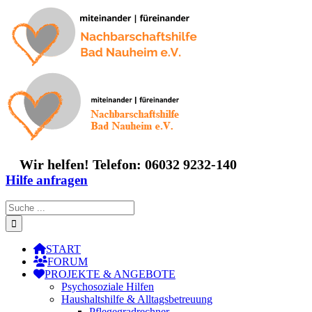
Zum
Inhalt
springen
Wir helfen! Telefon: 06032 9232-140
Hilfe anfragen
Suche
nach:
START
FORUM
PROJEKTE & ANGEBOTE
Psychosoziale Hilfen
Haushaltshilfe & Alltagsbetreuung
Pflegegradrechner