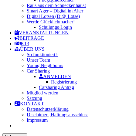
Raus aus dem Schneckenhaus!
Smart Ager – Digital im Alter
Digital Lotsen (Di@-Lotse)
Werde Glücklichmacher!
Schulungs-Login
VERANSTALTUNGEN
BEITRÄGE
K13
ÜBER UNS
So funktioniert’s
Unser Team
Young Neighbours
Car Sharing
ANMELDEN
Registrierung
Carsharing Antrag
Mitglied werden
Satzung
KONTAKT
Datenschutzerklärung
Disclaimer | Haftungsausschluss
Impressum