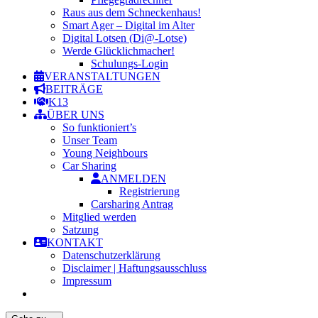
Raus aus dem Schneckenhaus!
Smart Ager – Digital im Alter
Digital Lotsen (Di@-Lotse)
Werde Glücklichmacher!
Schulungs-Login
VERANSTALTUNGEN
BEITRÄGE
K13
ÜBER UNS
So funktioniert’s
Unser Team
Young Neighbours
Car Sharing
ANMELDEN
Registrierung
Carsharing Antrag
Mitglied werden
Satzung
KONTAKT
Datenschutzerklärung
Disclaimer | Haftungsausschluss
Impressum