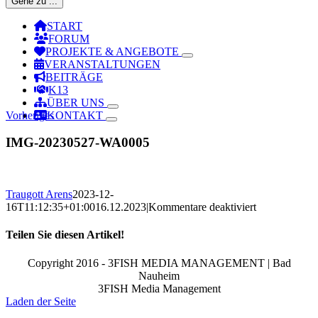
Gehe zu ...
START
FORUM
PROJEKTE & ANGEBOTE
VERANSTALTUNGEN
BEITRÄGE
K13
ÜBER UNS
Vorheriges
KONTAKT
IMG-20230527-WA0005
Traugott Arens
2023-12-
für
16T11:12:35+01:00
16.12.2023
|
Kommentare deaktiviert
IMG-
20230527-
Teilen Sie diesen Artikel!
WA0005
Facebook
X
Reddit
LinkedIn
WhatsApp
Telegram
Tumblr
Pinterest
Vk
Xing
Email
Copyright 2016 - 3FISH MEDIA MANAGEMENT | Bad
Nauheim
3FISH Media Management
Laden der Seite