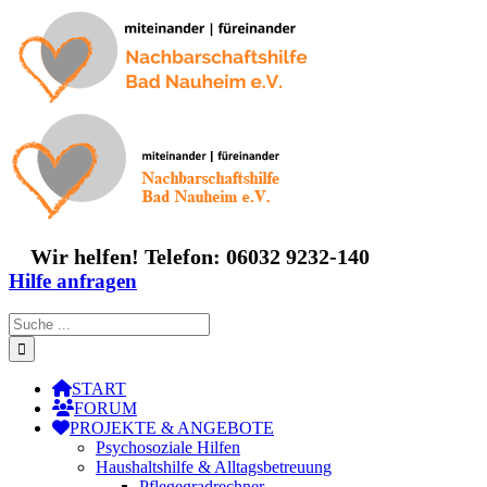
Zum
Inhalt
springen
Wir helfen! Telefon: 06032 9232-140
Hilfe anfragen
Suche
nach:
START
FORUM
PROJEKTE & ANGEBOTE
Psychosoziale Hilfen
Haushaltshilfe & Alltagsbetreuung
Pflegegradrechner