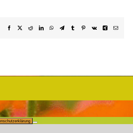
Facebook
X
Reddit
LinkedIn
WhatsApp
Telegram
Tumblr
Pinterest
Vk
Xing
Email
enschutzerklärung