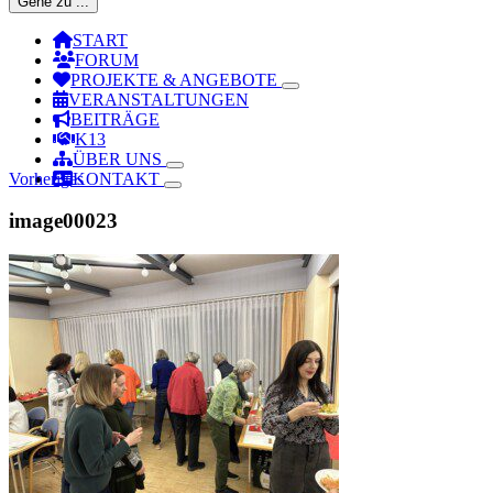
Gehe zu ...
START
FORUM
PROJEKTE & ANGEBOTE
VERANSTALTUNGEN
BEITRÄGE
K13
ÜBER UNS
Vorheriges
KONTAKT
image00023