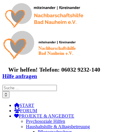
Zum
Inhalt
springen
Wir helfen! Telefon: 06032 9232-140
Hilfe anfragen
Suche
nach:
START
FORUM
PROJEKTE & ANGEBOTE
Psychosoziale Hilfen
Haushaltshilfe & Alltagsbetreuung
Pflegegradrechner