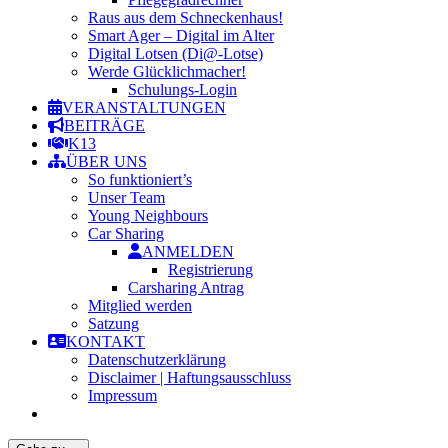
Raus aus dem Schneckenhaus!
Smart Ager – Digital im Alter
Digital Lotsen (Di@-Lotse)
Werde Glücklichmacher!
Schulungs-Login
VERANSTALTUNGEN
BEITRÄGE
K13
ÜBER UNS
So funktioniert’s
Unser Team
Young Neighbours
Car Sharing
ANMELDEN
Registrierung
Carsharing Antrag
Mitglied werden
Satzung
KONTAKT
Datenschutzerklärung
Disclaimer | Haftungsausschluss
Impressum