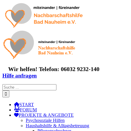
Zum
Inhalt
springen
Wir helfen! Telefon: 06032 9232-140
Hilfe anfragen
Suche
nach:
START
FORUM
PROJEKTE & ANGEBOTE
Psychosoziale Hilfen
Haushaltshilfe & Alltagsbetreuung
Pflegegradrechner