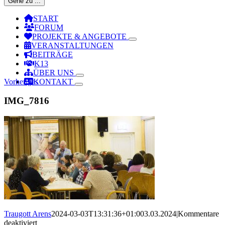
Gehe zu ...
START
FORUM
PROJEKTE & ANGEBOTE
VERANSTALTUNGEN
BEITRÄGE
K13
ÜBER UNS
Vorheriges
KONTAKT
IMG_7816
Traugott Arens
2024-03-03T13:31:36+01:00
3.03.2024
|
Kommentare
für
deaktiviert