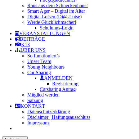
Raus aus dem Schneckenhaus!
Smart Ager – Digital im Alter
Digital Lotsen (Di@-Lotse)
Werde Glücklichmacher!
Schulungs-Login
VERANSTALTUNGEN
BEITRÄGE
K13
ÜBER UNS
So funktioniert’s
Unser Team
Young Neighbours
Car Sharing
ANMELDEN
Registrierung
Carsharing Antrag
Mitglied werden
Satzung
KONTAKT
Datenschutzerklärung
Disclaimer | Haftungsausschluss
Impressum