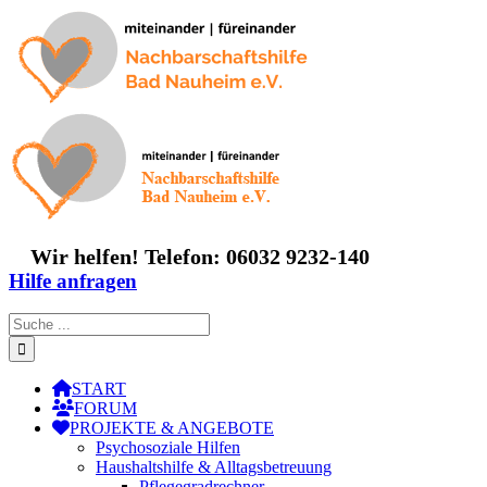
Zum
Inhalt
springen
Wir helfen! Telefon: 06032 9232-140
Hilfe anfragen
Suche
nach:
START
FORUM
PROJEKTE & ANGEBOTE
Psychosoziale Hilfen
Haushaltshilfe & Alltagsbetreuung
Pflegegradrechner