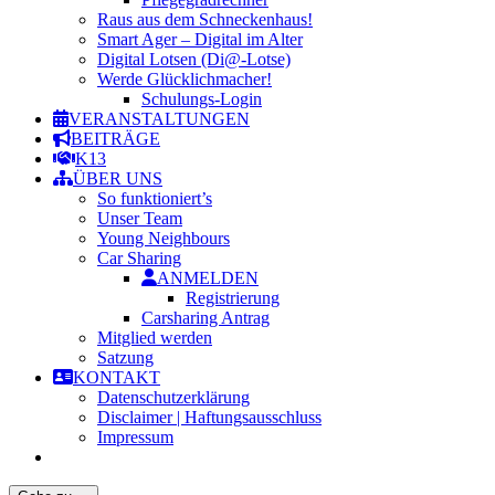
Raus aus dem Schneckenhaus!
Smart Ager – Digital im Alter
Digital Lotsen (Di@-Lotse)
Werde Glücklichmacher!
Schulungs-Login
VERANSTALTUNGEN
BEITRÄGE
K13
ÜBER UNS
So funktioniert’s
Unser Team
Young Neighbours
Car Sharing
ANMELDEN
Registrierung
Carsharing Antrag
Mitglied werden
Satzung
KONTAKT
Datenschutzerklärung
Disclaimer | Haftungsausschluss
Impressum