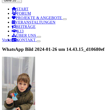
Gehe zu ...
START
FORUM
PROJEKTE & ANGEBOTE
VERANSTALTUNGEN
BEITRÄGE
K13
ÜBER UNS
Vorheriges
KONTAKT
WhatsApp Bild 2024-01-26 um 14.43.15_d10680ef