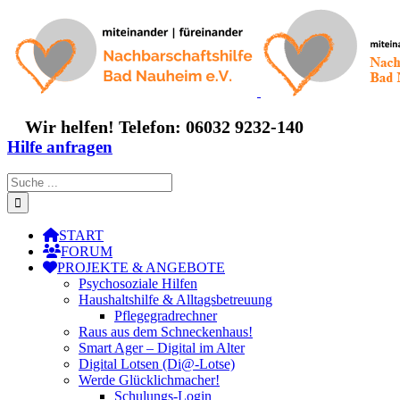
Zum
Inhalt
springen
Wir helfen! Telefon: 06032 9232-140
Hilfe anfragen
Suche
nach:
START
FORUM
PROJEKTE & ANGEBOTE
Psychosoziale Hilfen
Haushaltshilfe & Alltagsbetreuung
Pflegegradrechner
Raus aus dem Schneckenhaus!
Smart Ager – Digital im Alter
Digital Lotsen (Di@-Lotse)
Werde Glücklichmacher!
Schulungs-Login