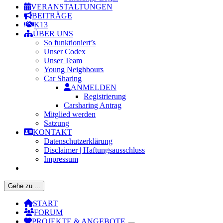
VERANSTALTUNGEN
BEITRÄGE
K13
ÜBER UNS
So funktioniert’s
Unser Codex
Unser Team
Young Neighbours
Car Sharing
ANMELDEN
Registrierung
Carsharing Antrag
Mitglied werden
Satzung
KONTAKT
Datenschutzerklärung
Disclaimer | Haftungsausschluss
Impressum
Gehe zu ...
START
FORUM
PROJEKTE & ANGEBOTE