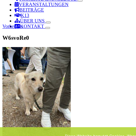
VERANSTALTUNGEN
BEITRÄGE
K13
ÜBER UNS
Vorheriges
KONTAKT
W6svoRe0