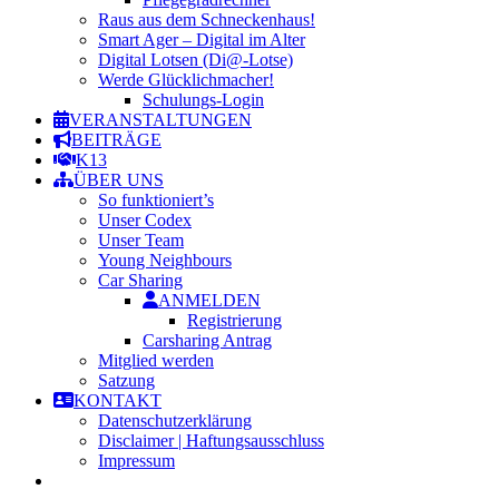
Raus aus dem Schneckenhaus!
Smart Ager – Digital im Alter
Digital Lotsen (Di@-Lotse)
Werde Glücklichmacher!
Schulungs-Login
VERANSTALTUNGEN
BEITRÄGE
K13
ÜBER UNS
So funktioniert’s
Unser Codex
Unser Team
Young Neighbours
Car Sharing
ANMELDEN
Registrierung
Carsharing Antrag
Mitglied werden
Satzung
KONTAKT
Datenschutzerklärung
Disclaimer | Haftungsausschluss
Impressum