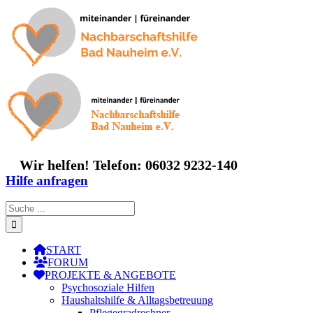
Zum
Inhalt
springen
Wir helfen! Telefon: 06032 9232-140
Hilfe anfragen
Suche
nach:
START
FORUM
PROJEKTE & ANGEBOTE
Psychosoziale Hilfen
Haushaltshilfe & Alltagsbetreuung
Pflegegradrechner