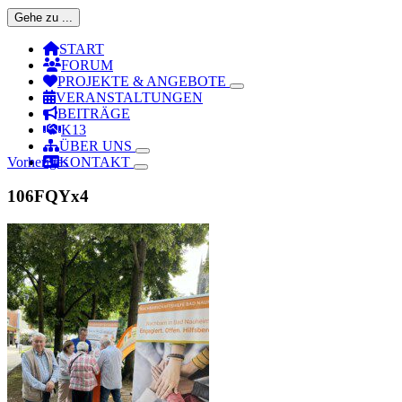
Gehe zu ...
START
FORUM
PROJEKTE & ANGEBOTE
VERANSTALTUNGEN
BEITRÄGE
K13
ÜBER UNS
Vorheriges
KONTAKT
106FQYx4