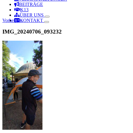
BEITRÄGE
K13
ÜBER UNS
Vorheriges
KONTAKT
IMG_20240706_093232