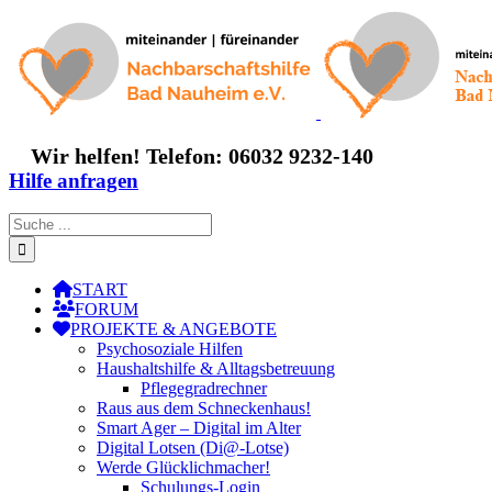
Zum
Inhalt
springen
Wir helfen! Telefon: 06032 9232-140
Hilfe anfragen
Suche
nach:
START
FORUM
PROJEKTE & ANGEBOTE
Psychosoziale Hilfen
Haushaltshilfe & Alltagsbetreuung
Pflegegradrechner
Raus aus dem Schneckenhaus!
Smart Ager – Digital im Alter
Digital Lotsen (Di@-Lotse)
Werde Glücklichmacher!
Schulungs-Login