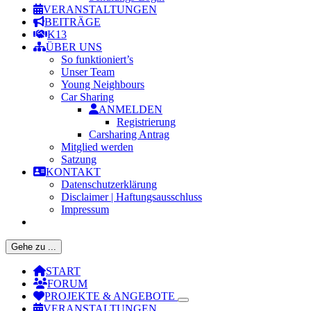
VERANSTALTUNGEN
BEITRÄGE
K13
ÜBER UNS
So funktioniert’s
Unser Team
Young Neighbours
Car Sharing
ANMELDEN
Registrierung
Carsharing Antrag
Mitglied werden
Satzung
KONTAKT
Datenschutzerklärung
Disclaimer | Haftungsausschluss
Impressum
Gehe zu ...
START
FORUM
PROJEKTE & ANGEBOTE
VERANSTALTUNGEN