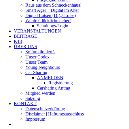
Raus aus dem Schneckenhaus!
Smart Ager – Digital im Alter
Digital Lotsen (Di@-Lotse)
Werde Glücklichmacher!
Schulungs-Login
VERANSTALTUNGEN
BEITRÄGE
K13
ÜBER UNS
So funktioniert’s
Unser Codex
Unser Team
Young Neighbours
Car Sharing
ANMELDEN
Registrierung
Carsharing Antrag
Mitglied werden
Satzung
KONTAKT
Datenschutzerklärung
Disclaimer | Haftungsausschluss
Impressum