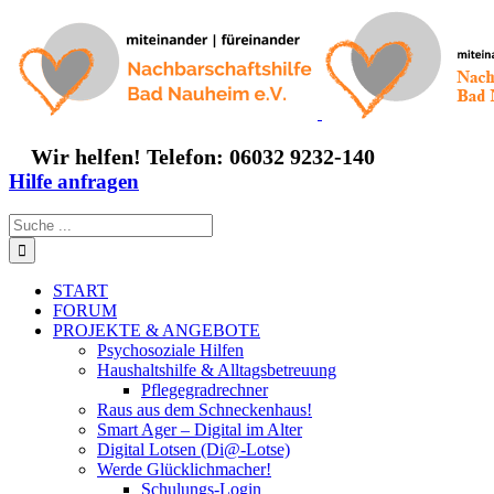
Zum
Inhalt
springen
Wir helfen! Telefon: 06032 9232-140
Hilfe anfragen
Suche
nach:
START
FORUM
PROJEKTE & ANGEBOTE
Psychosoziale Hilfen
Haushaltshilfe & Alltagsbetreuung
Pflegegradrechner
Raus aus dem Schneckenhaus!
Smart Ager – Digital im Alter
Digital Lotsen (Di@-Lotse)
Werde Glücklichmacher!
Schulungs-Login