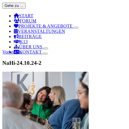
Gehe zu ...
START
FORUM
PROJEKTE & ANGEBOTE
VERANSTALTUNGEN
BEITRÄGE
K13
ÜBER UNS
Vorheriges
KONTAKT
NaHi-24.10.24-2