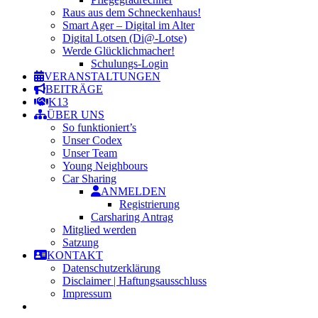
Raus aus dem Schneckenhaus!
Smart Ager – Digital im Alter
Digital Lotsen (Di@-Lotse)
Werde Glücklichmacher!
Schulungs-Login
VERANSTALTUNGEN
BEITRÄGE
K13
ÜBER UNS
So funktioniert’s
Unser Codex
Unser Team
Young Neighbours
Car Sharing
ANMELDEN
Registrierung
Carsharing Antrag
Mitglied werden
Satzung
KONTAKT
Datenschutzerklärung
Disclaimer | Haftungsausschluss
Impressum