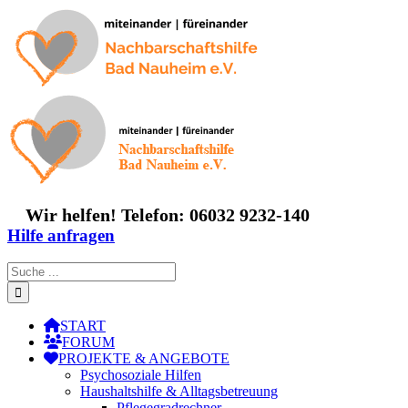
Zum
Inhalt
springen
Wir helfen! Telefon: 06032 9232-140
Hilfe anfragen
Suche
nach:
START
FORUM
PROJEKTE & ANGEBOTE
Psychosoziale Hilfen
Haushaltshilfe & Alltagsbetreuung
Pflegegradrechner