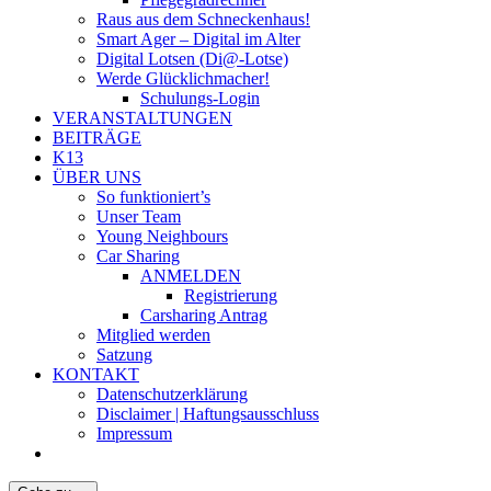
Raus aus dem Schneckenhaus!
Smart Ager – Digital im Alter
Digital Lotsen (Di@-Lotse)
Werde Glücklichmacher!
Schulungs-Login
VERANSTALTUNGEN
BEITRÄGE
K13
ÜBER UNS
So funktioniert’s
Unser Team
Young Neighbours
Car Sharing
ANMELDEN
Registrierung
Carsharing Antrag
Mitglied werden
Satzung
KONTAKT
Datenschutzerklärung
Disclaimer | Haftungsausschluss
Impressum