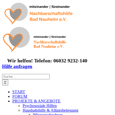
Zum
Inhalt
springen
Wir helfen! Telefon: 06032 9232-140
Hilfe anfragen
Suche
nach:
START
FORUM
PROJEKTE & ANGEBOTE
Psychosoziale Hilfen
Haushaltshilfe & Alltagsbetreuung
Pflegegradrechner