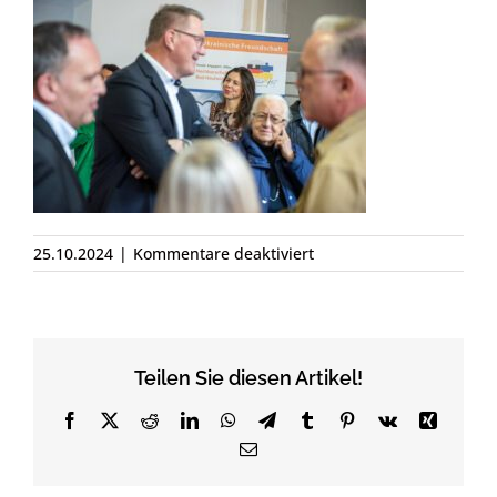
für
25.10.2024
|
Kommentare deaktiviert
NaHi-
24.10.24-
48
Teilen Sie diesen Artikel!
Facebook
X
Reddit
LinkedIn
WhatsApp
Telegram
Tumblr
Pinterest
Vk
Xing
Email