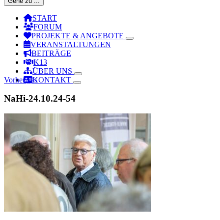
Gehe zu ...
START
FORUM
PROJEKTE & ANGEBOTE
VERANSTALTUNGEN
BEITRÄGE
K13
ÜBER UNS
Vorheriges
KONTAKT
NaHi-24.10.24-54