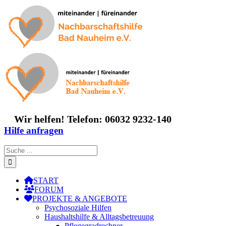
Zum
Inhalt
springen
Wir helfen! Telefon: 06032 9232-140
Hilfe anfragen
Suche
nach:
START
FORUM
PROJEKTE & ANGEBOTE
Psychosoziale Hilfen
Haushaltshilfe & Alltagsbetreuung
Pflegegradrechner