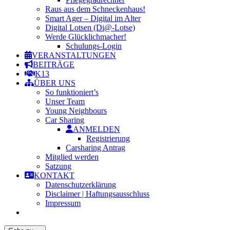
Raus aus dem Schneckenhaus!
Smart Ager – Digital im Alter
Digital Lotsen (Di@-Lotse)
Werde Glücklichmacher!
Schulungs-Login
VERANSTALTUNGEN
BEITRÄGE
K13
ÜBER UNS
So funktioniert’s
Unser Team
Young Neighbours
Car Sharing
ANMELDEN
Registrierung
Carsharing Antrag
Mitglied werden
Satzung
KONTAKT
Datenschutzerklärung
Disclaimer | Haftungsausschluss
Impressum