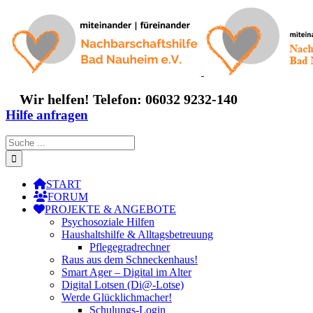
Zum
Inhalt
springen
Wir helfen! Telefon: 06032 9232-140
Hilfe anfragen
Suche
nach:
START
FORUM
PROJEKTE & ANGEBOTE
Psychosoziale Hilfen
Haushaltshilfe & Alltagsbetreuung
Pflegegradrechner
Raus aus dem Schneckenhaus!
Smart Ager – Digital im Alter
Digital Lotsen (Di@-Lotse)
Werde Glücklichmacher!
Schulungs-Login