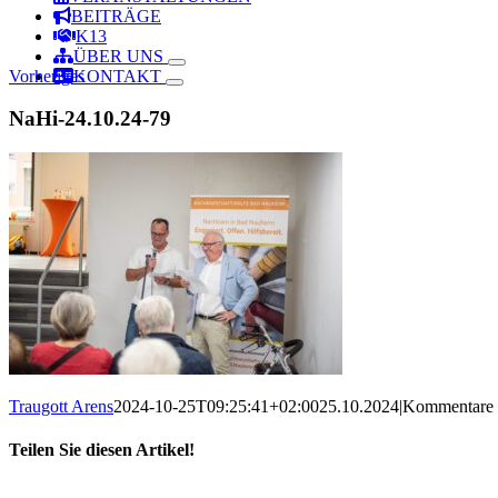
BEITRÄGE
K13
ÜBER UNS
Vorheriges
KONTAKT
NaHi-24.10.24-79
Traugott Arens
2024-10-25T09:25:41+02:00
25.10.2024
|
Kommentare d
Teilen Sie diesen Artikel!
Facebook
X
Reddit
LinkedIn
WhatsApp
Telegram
Tumblr
Pinterest
Vk
Xing
Email