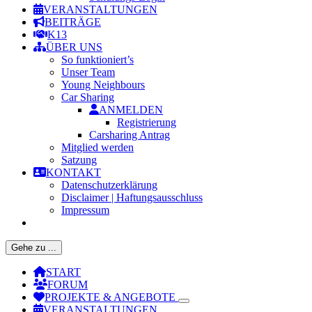
VERANSTALTUNGEN
BEITRÄGE
K13
ÜBER UNS
So funktioniert’s
Unser Team
Young Neighbours
Car Sharing
ANMELDEN
Registrierung
Carsharing Antrag
Mitglied werden
Satzung
KONTAKT
Datenschutzerklärung
Disclaimer | Haftungsausschluss
Impressum
Gehe zu ...
START
FORUM
PROJEKTE & ANGEBOTE
VERANSTALTUNGEN