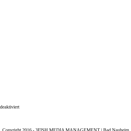
für
eaktiviert
NaHi-
24.10.24-
79
Copyright 2016 - 3FISH MEDIA MANAGEMENT | Bad Nauheim