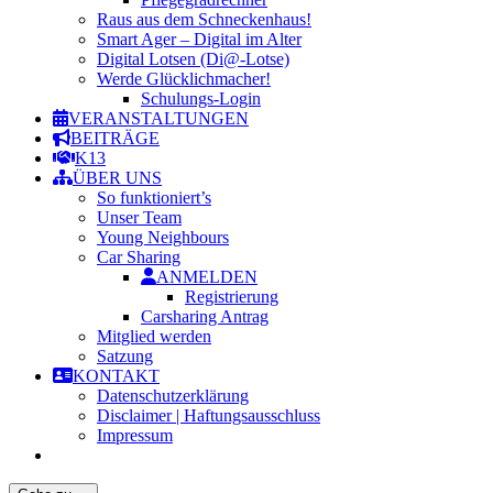
Raus aus dem Schneckenhaus!
Smart Ager – Digital im Alter
Digital Lotsen (Di@-Lotse)
Werde Glücklichmacher!
Schulungs-Login
VERANSTALTUNGEN
BEITRÄGE
K13
ÜBER UNS
So funktioniert’s
Unser Team
Young Neighbours
Car Sharing
ANMELDEN
Registrierung
Carsharing Antrag
Mitglied werden
Satzung
KONTAKT
Datenschutzerklärung
Disclaimer | Haftungsausschluss
Impressum