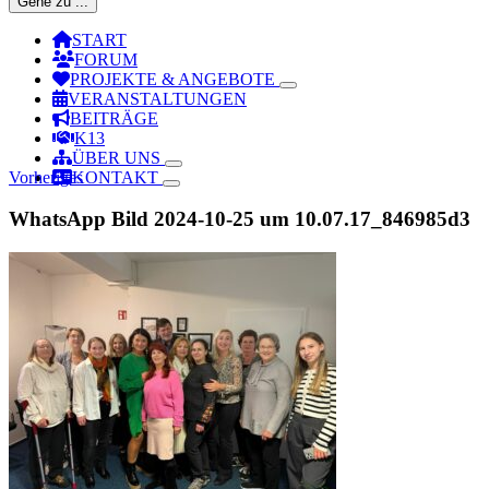
Gehe zu ...
START
FORUM
PROJEKTE & ANGEBOTE
VERANSTALTUNGEN
BEITRÄGE
K13
ÜBER UNS
Vorheriges
KONTAKT
WhatsApp Bild 2024-10-25 um 10.07.17_846985d3