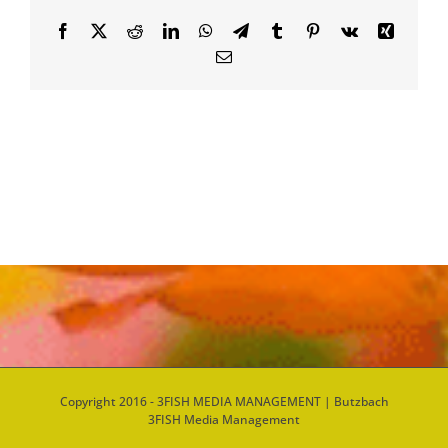
Facebook
X
Reddit
LinkedIn
WhatsApp
Telegram
Tumblr
Pinterest
Vk
Xing
Email
Copyright 2016 - 3FISH MEDIA MANAGEMENT | Butzbach
3FISH Media Management