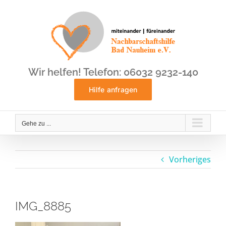
Zum
Inhalt
springen
Wir helfen! Telefon: 06032 9232-140
Hilfe anfragen
Gehe zu ...
Vorheriges
IMG_8885