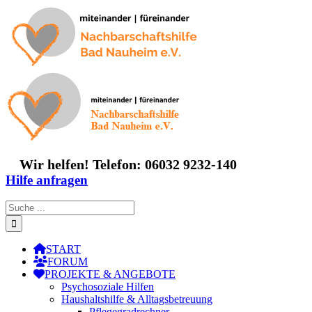
Zum
Inhalt
springen
Wir helfen! Telefon: 06032 9232-140
Hilfe anfragen
Suche
nach:
START
FORUM
PROJEKTE & ANGEBOTE
Psychosoziale Hilfen
Haushaltshilfe & Alltagsbetreuung
Pflegegradrechner