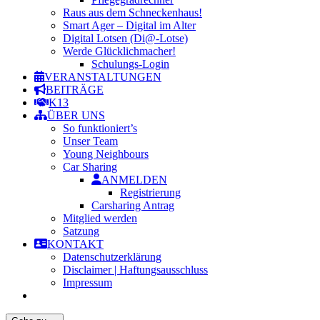
Raus aus dem Schneckenhaus!
Smart Ager – Digital im Alter
Digital Lotsen (Di@-Lotse)
Werde Glücklichmacher!
Schulungs-Login
VERANSTALTUNGEN
BEITRÄGE
K13
ÜBER UNS
So funktioniert’s
Unser Team
Young Neighbours
Car Sharing
ANMELDEN
Registrierung
Carsharing Antrag
Mitglied werden
Satzung
KONTAKT
Datenschutzerklärung
Disclaimer | Haftungsausschluss
Impressum