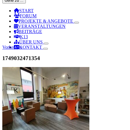
Gehe zu ...
START
FORUM
PROJEKTE & ANGEBOTE
VERANSTALTUNGEN
BEITRÄGE
K13
ÜBER UNS
Vorheriges
KONTAKT
1749032471354