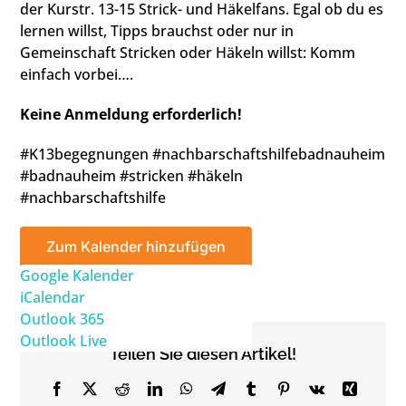
der Kurstr. 13-15 Strick- und Häkelfans. Egal ob du es
lernen willst, Tipps brauchst oder nur in
Gemeinschaft Stricken oder Häkeln willst: Komm
einfach vorbei….
Keine Anmeldung erforderlich!
#K13begegnungen #nachbarschaftshilfebadnauheim
#badnauheim #stricken #häkeln
#nachbarschaftshilfe
Zum Kalender hinzufügen
Google Kalender
iCalendar
Outlook 365
Outlook Live
Teilen Sie diesen Artikel!
Facebook
X
Reddit
LinkedIn
WhatsApp
Telegram
Tumblr
Pinterest
Vk
Xing