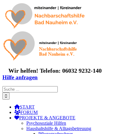
Zum
Inhalt
springen
Wir helfen! Telefon: 06032 9232-140
Hilfe anfragen
Suche
nach:
START
FORUM
PROJEKTE & ANGEBOTE
Psychosoziale Hilfen
Haushaltshilfe & Alltagsbetreuung
Pflegegradrechner