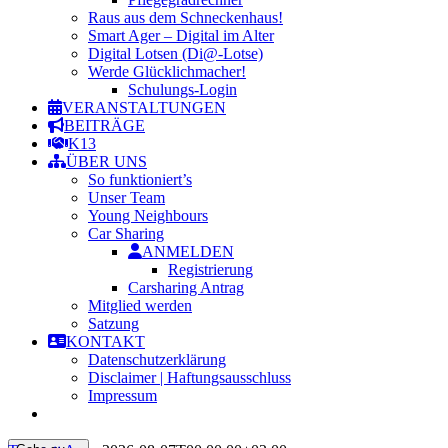
Raus aus dem Schneckenhaus!
Smart Ager – Digital im Alter
Digital Lotsen (Di@-Lotse)
Werde Glücklichmacher!
Schulungs-Login
VERANSTALTUNGEN
BEITRÄGE
K13
ÜBER UNS
So funktioniert’s
Unser Team
Young Neighbours
Car Sharing
ANMELDEN
Registrierung
Carsharing Antrag
Mitglied werden
Satzung
KONTAKT
Datenschutzerklärung
Disclaimer | Haftungsausschluss
Impressum