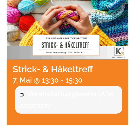
Strick- & Häkeltreff
7. Mai @ 13:30
-
15:30
Veranstaltungsserie
(Alle
ansehen)