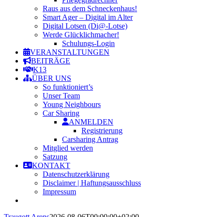
Raus aus dem Schneckenhaus!
Smart Ager – Digital im Alter
Digital Lotsen (Di@-Lotse)
Werde Glücklichmacher!
Schulungs-Login
VERANSTALTUNGEN
BEITRÄGE
K13
ÜBER UNS
So funktioniert’s
Unser Team
Young Neighbours
Car Sharing
ANMELDEN
Registrierung
Carsharing Antrag
Mitglied werden
Satzung
KONTAKT
Datenschutzerklärung
Disclaimer | Haftungsausschluss
Impressum
Traugott Arens
2026-08-06T00:00:00+02:00