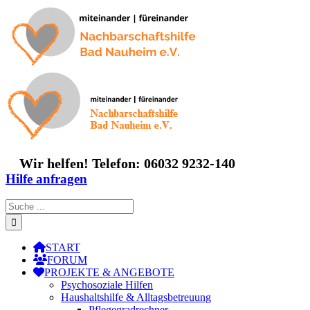
Zum
Inhalt
springen
Wir helfen! Telefon: 06032 9232-140
Hilfe anfragen
Suche
nach:
START
FORUM
PROJEKTE & ANGEBOTE
Psychosoziale Hilfen
Haushaltshilfe & Alltagsbetreuung
Pflegegradrechner