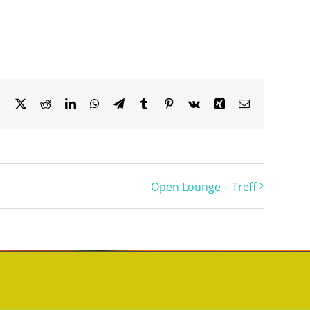
Facebook
X
Reddit
LinkedIn
WhatsApp
Telegram
Tumblr
Pinterest
Vk
Xing
Email
Open Lounge – Treff