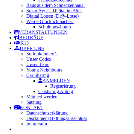
Raus aus dem Schneckenhaus!
Smart Ager – Digital im Alter
Digital Lotsen (Di@-Lotse)
Werde Glücklichmacher!
Schulungs-Login
VERANSTALTUNGEN
BEITRÄGE
K13
ÜBER UNS
So funktioniert’s
Unser Codex
Unser Team
Young Neighbours
Car Sharing
ANMELDEN
Registrierung
Carsharing Antrag
Mitglied werden
Satzung
KONTAKT
Datenschutzerklärung
Disclaimer | Haftungsausschluss
Impressum