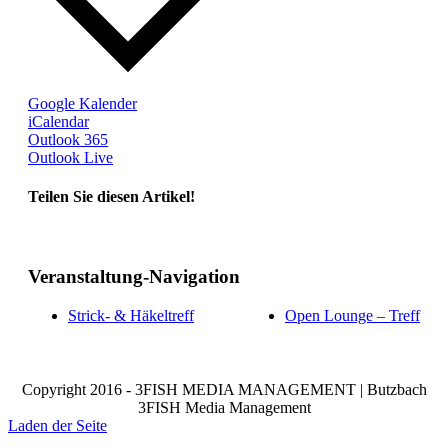
Google Kalender
iCalendar
Outlook 365
Outlook Live
Teilen Sie diesen Artikel!
Facebook
X
Reddit
LinkedIn
WhatsApp
Telegram
Tumblr
Pinterest
Vk
Xing
Email
Veranstaltung-Navigation
Strick- & Häkeltreff
Open Lounge – Treff
Copyright 2016 - 3FISH MEDIA MANAGEMENT | Butzbach
3FISH Media Management
Laden der Seite