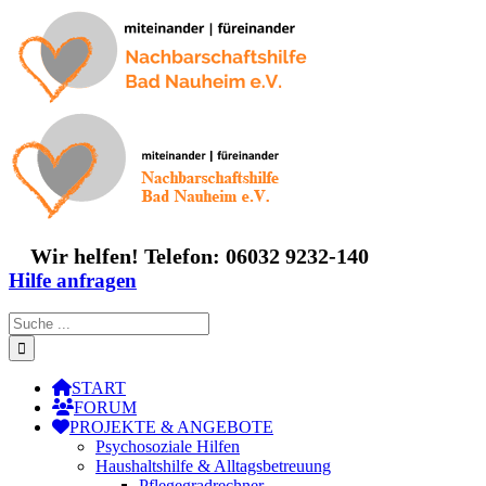
Zum
Inhalt
springen
Wir helfen! Telefon: 06032 9232-140
Hilfe anfragen
Suche
nach:
START
FORUM
PROJEKTE & ANGEBOTE
Psychosoziale Hilfen
Haushaltshilfe & Alltagsbetreuung
Pflegegradrechner