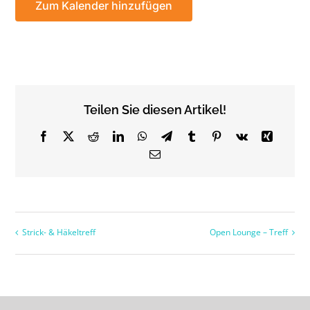
Zum Kalender hinzufügen
Teilen Sie diesen Artikel!
Facebook
X
Reddit
LinkedIn
WhatsApp
Telegram
Tumblr
Pinterest
Vk
Xing
Email
Strick- & Häkeltreff
Open Lounge – Treff