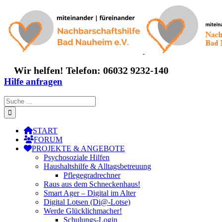
Zum
Inhalt
springen
Wir helfen! Telefon: 06032 9232-140
Hilfe anfragen
Suche
nach:
START
FORUM
PROJEKTE & ANGEBOTE
Psychosoziale Hilfen
Haushaltshilfe & Alltagsbetreuung
Pflegegradrechner
Raus aus dem Schneckenhaus!
Smart Ager – Digital im Alter
Digital Lotsen (Di@-Lotse)
Werde Glücklichmacher!
Schulungs-Login