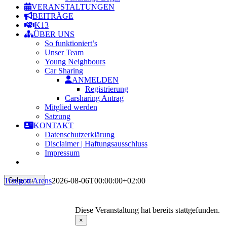
VERANSTALTUNGEN
BEITRÄGE
K13
ÜBER UNS
So funktioniert’s
Unser Team
Young Neighbours
Car Sharing
ANMELDEN
Registrierung
Carsharing Antrag
Mitglied werden
Satzung
KONTAKT
Datenschutzerklärung
Disclaimer | Haftungsausschluss
Impressum
Traugott Arens
2026-08-06T00:00:00+02:00
Gehe zu ...
Diese Veranstaltung hat bereits stattgefunden.
×