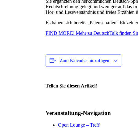
Sie ergänzten den herkömmlichen Deutsch-Sprac
Rechtschreibung gelegt und weniger auf das fr
Hör- und Leseverständnis und freies Erzählen ü
Es haben sich bereits „Patenschaften“ Einzeln
FIND MORE! Mehr zu DeutschTalk finden Sie
Zum Kalender hinzufügen
Teilen Sie diesen Artikel!
Facebook
X
Reddit
LinkedIn
WhatsApp
Telegram
Tumblr
Pinterest
Vk
Xing
Email
Veranstaltung-Navigation
Open Lounge – Treff