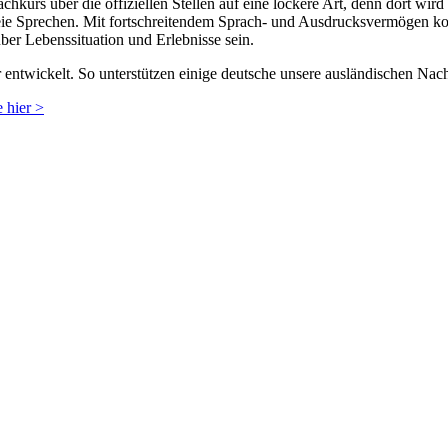
hkurs über die offiziellen Stellen auf eine lockere Art, denn dort w
eie Sprechen. Mit fortschreitendem Sprach- und Ausdrucksvermögen ko
ber Lebenssituation und Erlebnisse sein.
er entwickelt. So unterstützen einige deutsche unsere ausländischen N
 hier >