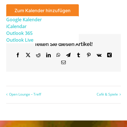
Zum Kalender hinzufügen
Google Kalender
iCalendar
Outlook 365
Outlook Live
Teilen Sie diesen Artikel!
Facebook
X
Reddit
LinkedIn
WhatsApp
Telegram
Tumblr
Pinterest
Vk
Xing
Email
Open Lounge – Treff
Cafè & Spiele