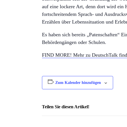
auf eine lockere Art, denn dort wird ei
fortschreitendem Sprach- und Ausdrucks
Erzählen über Lebenssituation und Erlebn
Es haben sich bereits „Patenschaften“ Ei
Behördengängen oder Schulen.
FIND MORE! Mehr zu DeutschTalk finde
Zum Kalender hinzufügen
Teilen Sie diesen Artikel!
Facebook
X
Reddit
LinkedIn
WhatsApp
Telegram
Tumblr
Pinterest
Vk
Xing
Email