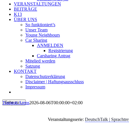
VERANSTALTUNGEN
BEITRÄGE
K13
ÜBER UNS
So funktioniert’s
Unser Team
Young Neighbours
Car Sharing
ANMELDEN
Registrierung
Carsharing Antrag
Mitglied werden
Satzung
KONTAKT
Datenschutzerklärung
Disclaimer | Haftungsausschluss
Impressum
Traugott Arens
2026-08-06T00:00:00+02:00
Gehe zu ...
Veranstaltungsserie:
DeutschTalk | Sprachtre