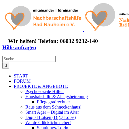
Zum
Inhalt
springen
Wir helfen! Telefon: 06032 9232-140
Hilfe anfragen
Suche
nach:
START
FORUM
PROJEKTE & ANGEBOTE
Psychosoziale Hilfen
Haushaltshilfe & Alltagsbetreuung
Pflegegradrechner
Raus aus dem Schneckenhaus!
Smart Ager – Digital im Alter
Digital Lotsen (Di@-Lotse)
Werde Glücklichmacher!
Schulungs-Login