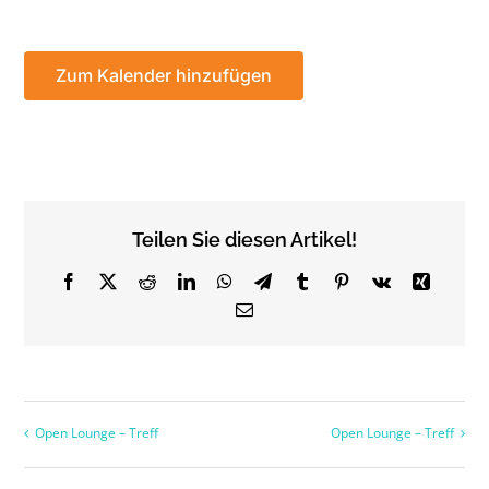
Zum Kalender hinzufügen
Teilen Sie diesen Artikel!
Facebook
X
Reddit
LinkedIn
WhatsApp
Telegram
Tumblr
Pinterest
Vk
Xing
Email
Open Lounge – Treff
Open Lounge – Treff