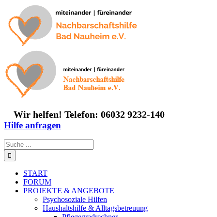
Zum
Inhalt
springen
Wir helfen! Telefon: 06032 9232-140
Hilfe anfragen
Suche
nach:
START
FORUM
PROJEKTE & ANGEBOTE
Psychosoziale Hilfen
Haushaltshilfe & Alltagsbetreuung
Pflegegradrechner