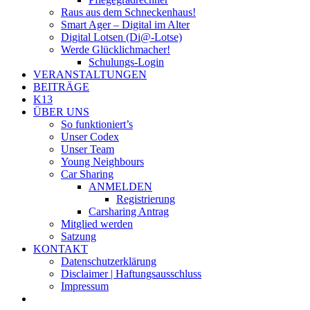
Raus aus dem Schneckenhaus!
Smart Ager – Digital im Alter
Digital Lotsen (Di@-Lotse)
Werde Glücklichmacher!
Schulungs-Login
VERANSTALTUNGEN
BEITRÄGE
K13
ÜBER UNS
So funktioniert’s
Unser Codex
Unser Team
Young Neighbours
Car Sharing
ANMELDEN
Registrierung
Carsharing Antrag
Mitglied werden
Satzung
KONTAKT
Datenschutzerklärung
Disclaimer | Haftungsausschluss
Impressum