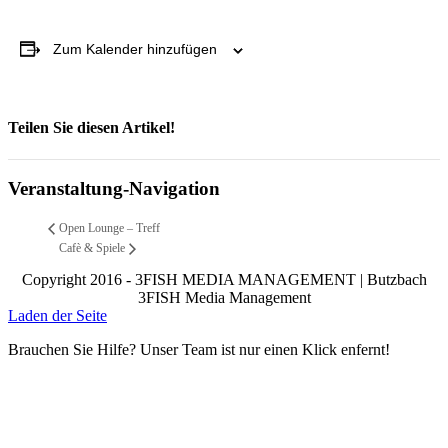
Zum Kalender hinzufügen
Teilen Sie diesen Artikel!
Facebook
X
Reddit
LinkedIn
WhatsApp
Telegram
Tumblr
Pinterest
Vk
Xing
Email
Veranstaltung-Navigation
Open Lounge – Treff
Cafè & Spiele
Copyright 2016 - 3FISH MEDIA MANAGEMENT | Butzbach
3FISH Media Management
Laden der Seite
Brauchen Sie Hilfe? Unser Team ist nur einen Klick enfernt!
Nach
oben