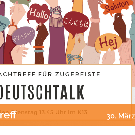
reff
30. März