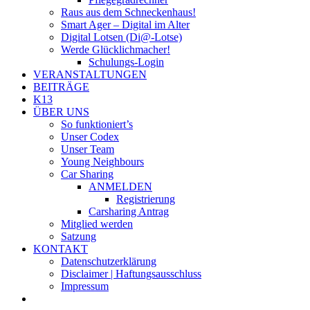
Raus aus dem Schneckenhaus!
Smart Ager – Digital im Alter
Digital Lotsen (Di@-Lotse)
Werde Glücklichmacher!
Schulungs-Login
VERANSTALTUNGEN
BEITRÄGE
K13
ÜBER UNS
So funktioniert’s
Unser Codex
Unser Team
Young Neighbours
Car Sharing
ANMELDEN
Registrierung
Carsharing Antrag
Mitglied werden
Satzung
KONTAKT
Datenschutzerklärung
Disclaimer | Haftungsausschluss
Impressum