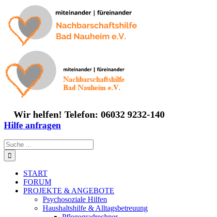
Zum
Inhalt
springen
Wir helfen! Telefon: 06032 9232-140
Hilfe anfragen
Suche
nach:
START
FORUM
PROJEKTE & ANGEBOTE
Psychosoziale Hilfen
Haushaltshilfe & Alltagsbetreuung
Pflegegradrechner