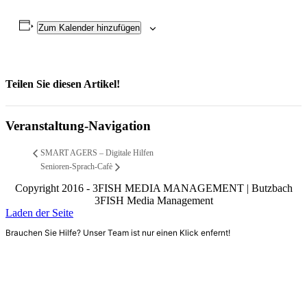
Zum Kalender hinzufügen
Teilen Sie diesen Artikel!
Facebook
X
Reddit
LinkedIn
WhatsApp
Telegram
Tumblr
Pinterest
Vk
Xing
Email
Veranstaltung-Navigation
SMART AGERS – Digitale Hilfen
Senioren-Sprach-Cafè
Copyright 2016 - 3FISH MEDIA MANAGEMENT | Butzbach
3FISH Media Management
Laden der Seite
Brauchen Sie Hilfe? Unser Team ist nur einen Klick enfernt!
Nach
oben