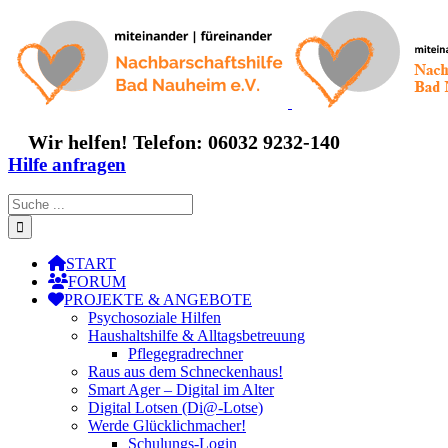
Zum
Inhalt
springen
Wir helfen! Telefon: 06032 9232-140
Hilfe anfragen
Suche
nach:
START
FORUM
PROJEKTE & ANGEBOTE
Psychosoziale Hilfen
Haushaltshilfe & Alltagsbetreuung
Pflegegradrechner
Raus aus dem Schneckenhaus!
Smart Ager – Digital im Alter
Digital Lotsen (Di@-Lotse)
Werde Glücklichmacher!
Schulungs-Login