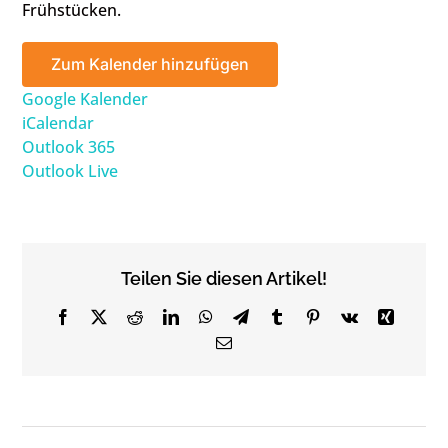
Frühstücken.
Zum Kalender hinzufügen
Google Kalender
iCalendar
Outlook 365
Outlook Live
Teilen Sie diesen Artikel!
Facebook
X
Reddit
LinkedIn
WhatsApp
Telegram
Tumblr
Pinterest
Vk
Xing
Email