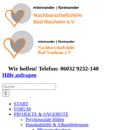
Zum
Inhalt
springen
Wir helfen! Telefon: 06032 9232-140
Hilfe anfragen
Suche
nach:
START
FORUM
PROJEKTE & ANGEBOTE
Psychosoziale Hilfen
Haushaltshilfe & Alltagsbetreuung
Pflegegradrechner