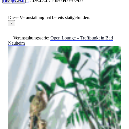
Traugott Arens
2026-08-07T00:00:00+02:00
Gehe zu ...
Diese Veranstaltung hat bereits stattgefunden.
×
Veranstaltungsserie:
Open Lounge – Treffpunkt in Bad
Nauheim