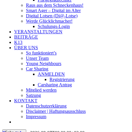
Raus aus dem Schneckenhaus!
Smart Ager – Digital im Alter
Digital Lotsen (Di@-Lotse)
Werde Glücklichmacher!
Schulungs-Login
VERANSTALTUNGEN
BEITRÄGE
K13
ÜBER UNS
So funktioniert’s
Unser Team
Young Neighbours
Car Sharing
ANMELDEN
Registrierung
Carsharing Antrag
Mitglied werden
Satzung
KONTAKT
Datenschutzerklärung
Disclaimer | Haftungsausschluss
Impressum