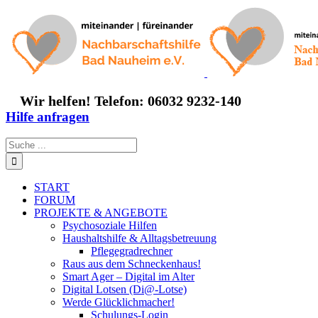
Zum
Inhalt
springen
Wir helfen! Telefon: 06032 9232-140
Hilfe anfragen
Suche
nach:
START
FORUM
PROJEKTE & ANGEBOTE
Psychosoziale Hilfen
Haushaltshilfe & Alltagsbetreuung
Pflegegradrechner
Raus aus dem Schneckenhaus!
Smart Ager – Digital im Alter
Digital Lotsen (Di@-Lotse)
Werde Glücklichmacher!
Schulungs-Login