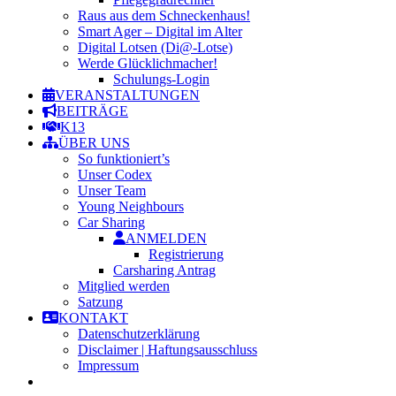
Raus aus dem Schneckenhaus!
Smart Ager – Digital im Alter
Digital Lotsen (Di@-Lotse)
Werde Glücklichmacher!
Schulungs-Login
VERANSTALTUNGEN
BEITRÄGE
K13
ÜBER UNS
So funktioniert’s
Unser Codex
Unser Team
Young Neighbours
Car Sharing
ANMELDEN
Registrierung
Carsharing Antrag
Mitglied werden
Satzung
KONTAKT
Datenschutzerklärung
Disclaimer | Haftungsausschluss
Impressum