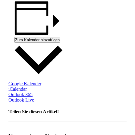
Zum Kalender hinzufügen
Google Kalender
iCalendar
Outlook 365
Outlook Live
Teilen Sie diesen Artikel!
Facebook
X
Reddit
LinkedIn
WhatsApp
Telegram
Tumblr
Pinterest
Vk
Xing
Email