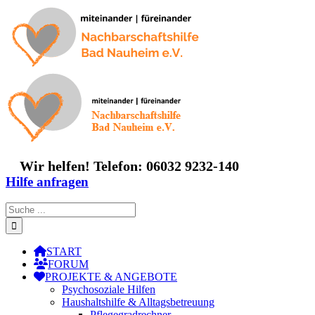
Zum
Inhalt
springen
Wir helfen! Telefon: 06032 9232-140
Hilfe anfragen
Suche
nach:
START
FORUM
PROJEKTE & ANGEBOTE
Psychosoziale Hilfen
Haushaltshilfe & Alltagsbetreuung
Pflegegradrechner