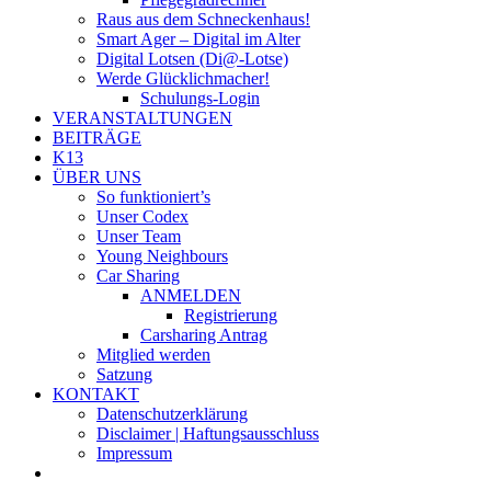
Raus aus dem Schneckenhaus!
Smart Ager – Digital im Alter
Digital Lotsen (Di@-Lotse)
Werde Glücklichmacher!
Schulungs-Login
VERANSTALTUNGEN
BEITRÄGE
K13
ÜBER UNS
So funktioniert’s
Unser Codex
Unser Team
Young Neighbours
Car Sharing
ANMELDEN
Registrierung
Carsharing Antrag
Mitglied werden
Satzung
KONTAKT
Datenschutzerklärung
Disclaimer | Haftungsausschluss
Impressum