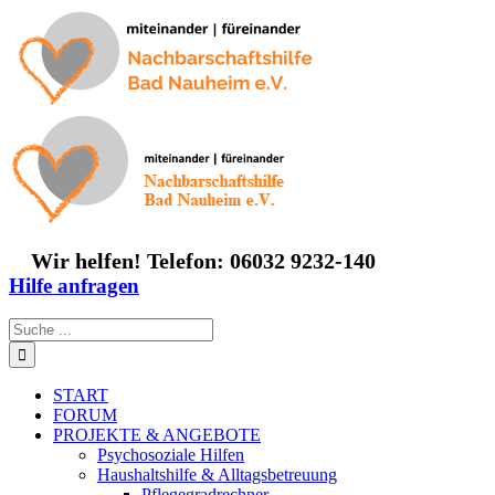
Zum
Inhalt
springen
Wir helfen! Telefon: 06032 9232-140
Hilfe anfragen
Suche
nach:
START
FORUM
PROJEKTE & ANGEBOTE
Psychosoziale Hilfen
Haushaltshilfe & Alltagsbetreuung
Pflegegradrechner